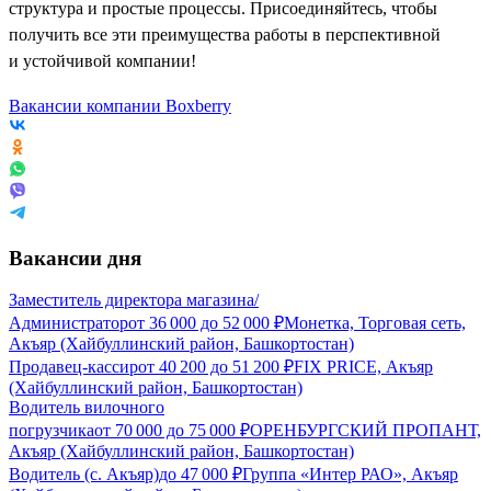
структура и простые процессы. Присоединяйтесь, чтобы
получить все эти преимущества работы в перспективной
и устойчивой компании!
Вакансии компании Boxberry
Вакансии дня
Заместитель директора магазина/
Администратор
от
36 000
до
52 000
₽
Монетка, Торговая сеть,
Акъяр (Хайбуллинский район, Башкортостан)
Продавец-кассир
от
40 200
до
51 200
₽
FIX PRICE, Акъяр
(Хайбуллинский район, Башкортостан)
Водитель вилочного
погрузчика
от
70 000
до
75 000
₽
ОРЕНБУРГСКИЙ ПРОПАНТ,
Акъяр (Хайбуллинский район, Башкортостан)
Водитель (с. Акъяр)
до
47 000
₽
Группа «Интер РАО», Акъяр