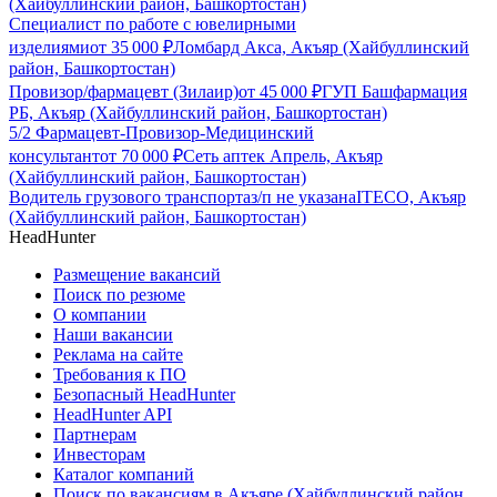
(Хайбуллинский район, Башкортостан)
Специалист по работе с ювелирными
изделиями
от
35 000
₽
Ломбард Акса, Акъяр (Хайбуллинский
район, Башкортостан)
Провизор/фармацевт (Зилаир)
от
45 000
₽
ГУП Башфармация
РБ, Акъяр (Хайбуллинский район, Башкортостан)
5/2 Фармацевт-Провизор-Медицинский
консультант
от
70 000
₽
Сеть аптек Апрель, Акъяр
(Хайбуллинский район, Башкортостан)
Водитель грузового транспорта
з/п не указана
ITECO, Акъяр
(Хайбуллинский район, Башкортостан)
HeadHunter
Размещение вакансий
Поиск по резюме
О компании
Наши вакансии
Реклама на сайте
Требования к ПО
Безопасный HeadHunter
HeadHunter API
Партнерам
Инвесторам
Каталог компаний
Поиск по вакансиям в Акъяре (Хайбуллинский район,