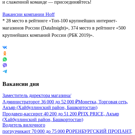
и слаженной команде — присоединяйтесь!
Вакансии компании Hoff
* 28 место в рейтинге «Топ-100 крупнейших интернет-
магазинов России (DataInsight)», 374 место в рейтинге «500
крупнейших компаний России (РБК 2019)».
Вакансии дня
Заместитель директора магазина/
Администратор
от
36 000
до
52 000
₽
Монетка, Торговая сеть,
Акъяр (Хайбуллинский район, Башкортостан)
Продавец-кассир
от
40 200
до
51 200
₽
FIX PRICE, Акъяр
(Хайбуллинский район, Башкортостан)
Водитель вилочного
погрузчика
от
70 000
до
75 000
₽
ОРЕНБУРГСКИЙ ПРОПАНТ,