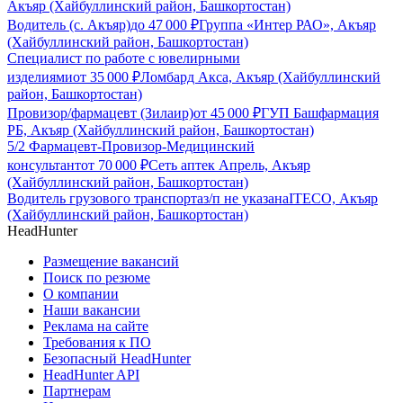
Акъяр (Хайбуллинский район, Башкортостан)
Водитель (с. Акъяр)
до
47 000
₽
Группа «Интер РАО», Акъяр
(Хайбуллинский район, Башкортостан)
Специалист по работе с ювелирными
изделиями
от
35 000
₽
Ломбард Акса, Акъяр (Хайбуллинский
район, Башкортостан)
Провизор/фармацевт (Зилаир)
от
45 000
₽
ГУП Башфармация
РБ, Акъяр (Хайбуллинский район, Башкортостан)
5/2 Фармацевт-Провизор-Медицинский
консультант
от
70 000
₽
Сеть аптек Апрель, Акъяр
(Хайбуллинский район, Башкортостан)
Водитель грузового транспорта
з/п не указана
ITECO, Акъяр
(Хайбуллинский район, Башкортостан)
HeadHunter
Размещение вакансий
Поиск по резюме
О компании
Наши вакансии
Реклама на сайте
Требования к ПО
Безопасный HeadHunter
HeadHunter API
Партнерам