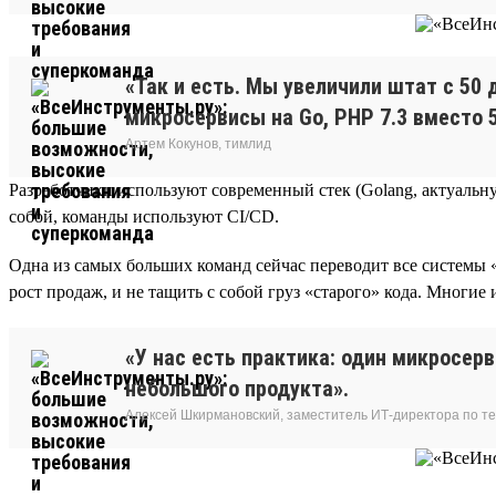
«Так и есть. Мы увеличили штат с 50 
микросервисы на Go, PHP 7.3 вместо 5
Артем Кокунов, тимлид
Разработчики используют современный стек (Golang, актуальную
собой, команды используют CI/CD.
Одна из самых больших команд сейчас переводит все системы
рост продаж, и не тащить с собой груз «старого» кода. Многие 
«У нас есть практика: один микросер
небольшого продукта».
Алексей Шкирмановский, заместитель ИТ-директора по т