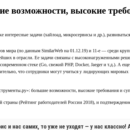
е возможности, высокие треб
е интересные задачи (хайлоад, микросервисы и др.), развиватьс
тов мира (по данным SimilarWeb на 01.12.19) и 11-е — среди кр
ейших в отрасли. Ее задачи связаны с высоконагруженными решен
современном стеке (Go, свежий PHP, Docker, Jaeger и т.д.). А 
тельно, что сотрудники могут учиться у лидирующих мировых 
й страны (Рейтинг работодателей России 2018), и подтверждени
ис и нас самих, то уже не уходят — у нас классно