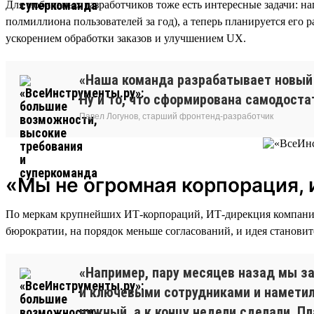
Для мобильных разработчиков тоже есть интересные задачи: 
полмиллиона пользователей за год), а теперь планируется его
ускорением обработки заказов и улучшением UX.
«Наша команда разрабатывает новый 
Ну и то, что сформирована самодоста
Павел Логунов, старший фронтенд-разработчик
«Мы не огромная корпорация, 
По меркам крупнейших ИТ-корпораций, ИТ-дирекция компании 
бюрократии, на порядок меньше согласований, и идея становит
«Например, пару месяцев назад мы з
и ключевыми сотрудниками и наметили
нужный, а к концу недели сделали. П