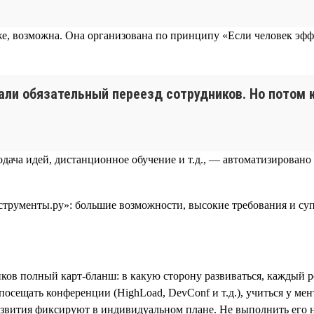
е, возможна. Она организована по принципу «Если человек эффе
али обязательный переезд сотрудников. Но потом к
одача идей, дистанционное обучение и т.д., — автоматизировано
иков полный карт-бланш: в какую сторону развиваться, каждый 
щать конференции (HighLoad, DevConf и т.д.), учиться у ментора 
звития фиксируют в индивидуальном плане. Не выполнить его не