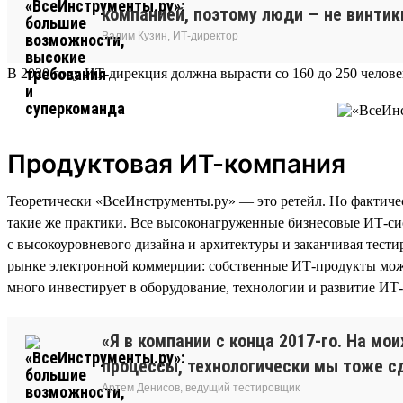
компанией, поэтому люди — не винти
Вадим Кузин, ИТ-директор
В 2020 году ИТ-дирекция должна вырасти со 160 до 250 человек
Продуктовая ИТ-компания
Теоретически «ВсеИнструменты.ру» — это ретейл. Но фактичес
такие же практики. Все высоконагруженные бизнесовые ИТ-сис
с высокоуровневого дизайна и архитектуры и заканчивая тес
рынке электронной коммерции: собственные ИТ-продукты можно
много инвестирует в оборудование, технологии и развитие ИТ
«Я в компании с конца 2017-го. На м
процессы, технологически мы тоже с
Артем Денисов, ведущий тестировщик