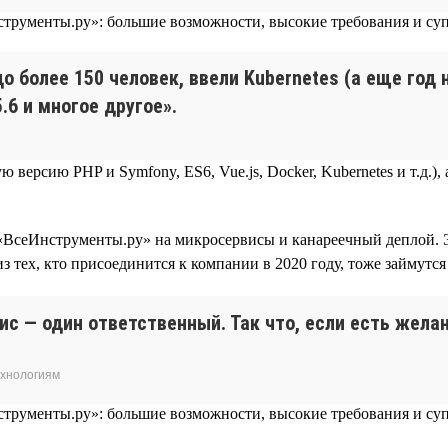
до более 150 человек, ввели Kubernetes (а еще год
.6 и многое другое».
 версию PHP и Symfony, ES6, Vue.js, Docker, Kubernetes и т.д.
 «ВсеИнструменты.ру» на микросервисы и канареечный деплой. 
из тех, кто присоединится к компании в 2020 году, тоже займутс
вис — один ответственный. Так что, если есть жел
ехнологиям