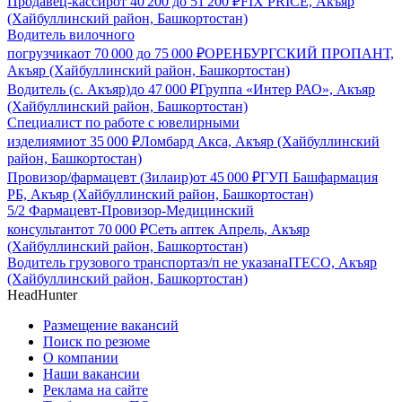
Продавец-кассир
от
40 200
до
51 200
₽
FIX PRICE, Акъяр
(Хайбуллинский район, Башкортостан)
Водитель вилочного
погрузчика
от
70 000
до
75 000
₽
ОРЕНБУРГСКИЙ ПРОПАНТ,
Акъяр (Хайбуллинский район, Башкортостан)
Водитель (с. Акъяр)
до
47 000
₽
Группа «Интер РАО», Акъяр
(Хайбуллинский район, Башкортостан)
Специалист по работе с ювелирными
изделиями
от
35 000
₽
Ломбард Акса, Акъяр (Хайбуллинский
район, Башкортостан)
Провизор/фармацевт (Зилаир)
от
45 000
₽
ГУП Башфармация
РБ, Акъяр (Хайбуллинский район, Башкортостан)
5/2 Фармацевт-Провизор-Медицинский
консультант
от
70 000
₽
Сеть аптек Апрель, Акъяр
(Хайбуллинский район, Башкортостан)
Водитель грузового транспорта
з/п не указана
ITECO, Акъяр
(Хайбуллинский район, Башкортостан)
HeadHunter
Размещение вакансий
Поиск по резюме
О компании
Наши вакансии
Реклама на сайте