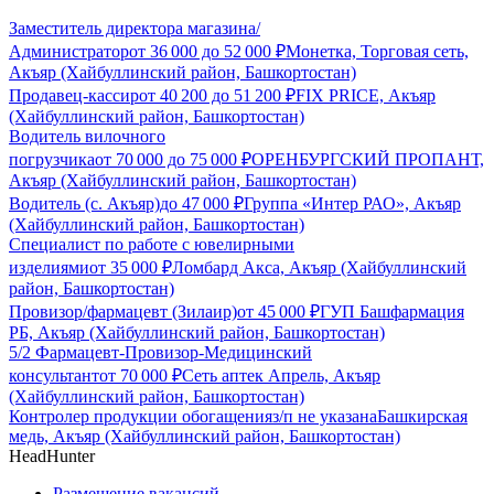
Заместитель директора магазина/
Администратор
от
36 000
до
52 000
₽
Монетка, Торговая сеть,
Акъяр (Хайбуллинский район, Башкортостан)
Продавец-кассир
от
40 200
до
51 200
₽
FIX PRICE, Акъяр
(Хайбуллинский район, Башкортостан)
Водитель вилочного
погрузчика
от
70 000
до
75 000
₽
ОРЕНБУРГСКИЙ ПРОПАНТ,
Акъяр (Хайбуллинский район, Башкортостан)
Водитель (с. Акъяр)
до
47 000
₽
Группа «Интер РАО», Акъяр
(Хайбуллинский район, Башкортостан)
Специалист по работе с ювелирными
изделиями
от
35 000
₽
Ломбард Акса, Акъяр (Хайбуллинский
район, Башкортостан)
Провизор/фармацевт (Зилаир)
от
45 000
₽
ГУП Башфармация
РБ, Акъяр (Хайбуллинский район, Башкортостан)
5/2 Фармацевт-Провизор-Медицинский
консультант
от
70 000
₽
Сеть аптек Апрель, Акъяр
(Хайбуллинский район, Башкортостан)
Контролер продукции обогащения
з/п не указана
Башкирская
медь, Акъяр (Хайбуллинский район, Башкортостан)
HeadHunter
Размещение вакансий